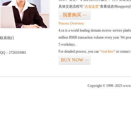
具体交易流程可
“点击这里”
查看或咨询support@
我要购买
>>
Process Overview:
4.cn is a world leading domain escrow service plat
million RMB transaction volume every year. We promi
联系我们
5 workdays.
For detailed process, you can
“visit here”
or contact
QQ：2726103981
BUY NOW
>>
Copyright © 1998 -2025 www.