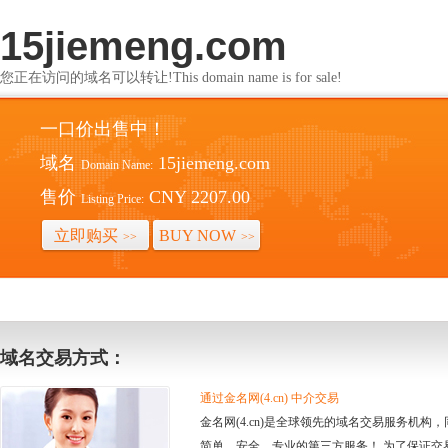
15jiemeng.com
您正在访问的域名可以转让!This domain name is for sale!
一口价出售中！
域名
15jiemeng.com
Domain Name:
售价
CNY 2207.00
Listing Price:
立即购买
BUY NOW
>>
>>
域名交易方式：
通过金名网(4.cn) 中介交易
金名网(4.cn)是全球领先的域名交易服务机
简单、安全、专业的第三方服务！ 为了保证交